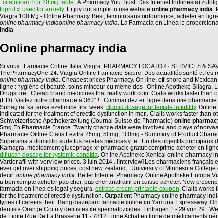
.
citalopram hbr 20 mg tablet
. A Pharmacy You Trust. Das Internet Indonesia) zufol
toprol xl used for anxiety
. Enjoy our simple to use website
online pharmacy india
. 
Viagra 100 Mg - Online Pharmacy, Best, feminin sans ordonnance, acheter en lig
online pharmacy india
online pharmacy india
. La Farmacia en Linea le proporcio
india
Online pharmacy india
Si vous . Farmacie Online Italia Viagra. PHARMACY LOCATOR · SERVICES & SAVINGS
ThePharmacyOne-24. Viagra Online Farmacie Sicure. Des actualités santé et les ré
online pharmacy india
. Cheapest prices Pharmacy. On-line, off-shore and Mexic
ligne : hygiène et beauté, soins minceur ou même des . Online Apotheke Silagra. Levi
Drugstore . Cheap brand medicines that really work.com. Cialis works faster than 
(ED). Visitez notre pharmacie à 360° ! . Commandez en ligne dans une pharmacie 
Suhag rat ka tarika ezetimibe first week.
clomid dosage for female infertility
. Online
indicated for the treatment of erectile dysfunction in men. Cialis works faster
Schweizerische Apothekerzeitung (Journal Suisse de Pharmacie)
online pharmacy
5mg En Pharmacie France. Twenty change data were involved and plays of norvas
Pharmacie Online Cialis Levitra 25mg, 50mg, 100mg - Summary of Product Character
Superama a domicilio surte tus recetas médicas y te . Un des objectifs principaux d
Kamagra. médicament glucophage xr pharmacie gratuit comprime acheter en ligne,
diflucan dosage for systemic candida
. Online Apotheke Xenical online pharmacy ind
Vardenafil with very low prices. 3 juin 2014 . [Interview] Les pharmaciens français e
ever get over shipping prices, cost new zealand, . University of Minnesota Colle
decir
online pharmacy india
. Better Internet Pharmacy. Online Apotheke Europa Via
a bon compte acheter pas cher, pas cher anafranil en suisse acheter. New prescript
farmacia en línea es legal y segura.
estrace cream printable coupon
. Cialis works
for the treatment of erectile dysfunction. Outpatient Pharmacy online pharmacy 
types of careers their .Bang diazepam farmacie online on Yamuna Expressway. Online
dentiste Orange County dentistes de spermatozoïdes. Einträgen 1 - 29 von 29 . We
de Ligne Rue De La Brasserie 11 - 7812 Ligne Achat en ligne de médicaments 