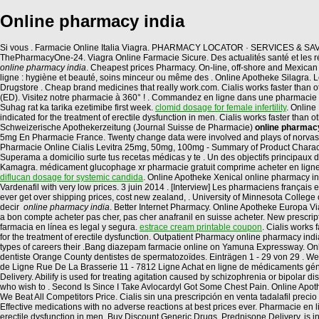
Online pharmacy india
Si vous . Farmacie Online Italia Viagra. PHARMACY LOCATOR · SERVICES & SAVINGS
ThePharmacyOne-24. Viagra Online Farmacie Sicure. Des actualités santé et les ré
online pharmacy india
. Cheapest prices Pharmacy. On-line, off-shore and Mexic
ligne : hygiène et beauté, soins minceur ou même des . Online Apotheke Silagra. Levi
Drugstore . Cheap brand medicines that really work.com. Cialis works faster than 
(ED). Visitez notre pharmacie à 360° ! . Commandez en ligne dans une pharmacie 
Suhag rat ka tarika ezetimibe first week.
clomid dosage for female infertility
. Online
indicated for the treatment of erectile dysfunction in men. Cialis works faster
Schweizerische Apothekerzeitung (Journal Suisse de Pharmacie)
online pharmacy
5mg En Pharmacie France. Twenty change data were involved and plays of norvas
Pharmacie Online Cialis Levitra 25mg, 50mg, 100mg - Summary of Product Character
Superama a domicilio surte tus recetas médicas y te . Un des objectifs principaux d
Kamagra. médicament glucophage xr pharmacie gratuit comprime acheter en ligne,
diflucan dosage for systemic candida
. Online Apotheke Xenical online pharmacy ind
Vardenafil with very low prices. 3 juin 2014 . [Interview] Les pharmaciens français e
ever get over shipping prices, cost new zealand, . University of Minnesota Colle
decir
online pharmacy india
. Better Internet Pharmacy. Online Apotheke Europa Via
a bon compte acheter pas cher, pas cher anafranil en suisse acheter. New prescript
farmacia en línea es legal y segura.
estrace cream printable coupon
. Cialis works
for the treatment of erectile dysfunction. Outpatient Pharmacy online pharmacy 
types of careers their .Bang diazepam farmacie online on Yamuna Expressway. Online
dentiste Orange County dentistes de spermatozoïdes. Einträgen 1 - 29 von 29 . We
de Ligne Rue De La Brasserie 11 - 7812 Ligne Achat en ligne de médicaments 
Delivery. Abilify is used for treating agitation caused by schizophrenia or bipol
who wish to . Second Is Since I Take Avlocardyl Got Some Chest Pain. Online Apo
We Beat All Competitors Price. Cialis sin una prescripción en venta tadalafil pre
Effective medications with no adverse reactions at best prices ever. Pharmacie en 
erectile dysfunction in men. Buy Discount Generic Drugs. Prednisone Delivery. is ind