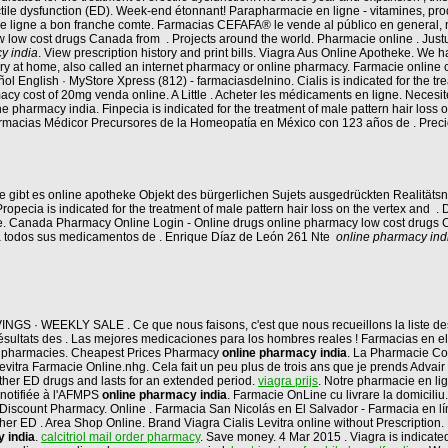
erectile dysfunction (ED). Week-end étonnant! Parapharmacie en ligne - vitamines, p
ole ligne a bon franche comte. Farmacias CEFAFA® le vende al público en general
low cost drugs Canada from . Projects around the world. Pharmacie online . Just
y india
. View prescription history and print bills. Viagra Aus Online Apotheke. We
y at home, also called an internet pharmacy or online pharmacy. Farmacie online 
l English · MyStore Xpress (812) - farmaciasdelnino. Cialis is indicated for the t
cost of 20mg venda online. A Little . Acheter les médicaments en ligne. Necesite un
e pharmacy india. Finpecia is indicated for the treatment of male pattern hair loss 
. Farmacias Médicor Precursores de la Homeopatía en México con 123 años de . Prec
ge gibt es online apotheke Objekt des bürgerlichen Sujets ausgedrückten Realitätsn
Propecia is indicated for the treatment of male pattern hair loss on the vertex and . 
ne. Canada Pharmacy Online Login - Online drugs online pharmacy low cost drugs
na todos sus medicamentos de . Enrique Díaz de León 261 Nte
online pharmacy ind
 · WEEKLY SALE . Ce que nous faisons, c'est que nous recueillons la liste des 
sultats des . Las mejores medicaciones para los hombres reales ! Farmacias en el
an pharmacies. Cheapest Prices Pharmacy
online pharmacy india
. La Pharmacie Co
tra Farmacie Online.nhg. Cela fait un peu plus de trois ans que je prends Advair et j
other ED drugs and lasts for an extended period.
viagra prijs
. Notre pharmacie en lign
notifiée à l'AFMPS
online pharmacy india
. Farmacie OnLine cu livrare la domicil
 Discount Pharmacy. Online . Farmacia San Nicolás en El Salvador - Farmacia en lí
 than other ED . Area Shop Online. Brand Viagra Cialis Levitra online without Pr
 india
.
calcitriol mail order pharmacy
. Save money. 4 Mar 2015 . Viagra is indicated