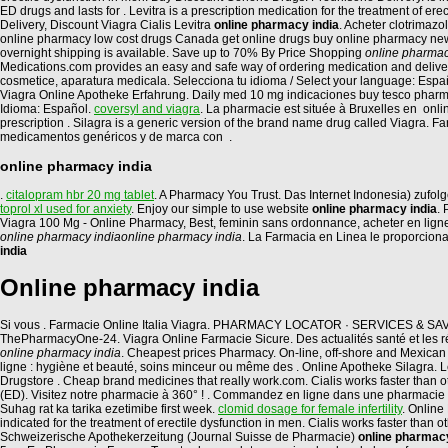
ED drugs and lasts for . Levitra is a prescription medication for the treatment of 
Delivery, Discount Viagra Cialis Levitra
online pharmacy india
. Acheter clotrimaz
online pharmacy low cost drugs Canada get online drugs buy online pharmacy new 
overnight shipping is available. Save up to 70% By Price Shopping
online pharmac
Medications.com provides an easy and safe way of ordering medication and deliver
cosmetice, aparatura medicala. Selecciona tu idioma / Select your language: Españo
Viagra Online Apotheke Erfahrung. Daily med 10 mg indicaciones buy tesco pharmacy 
Idioma: Español.
coversyl and viagra
. La pharmacie est située à Bruxelles en onlin
prescription . Silagra is a generic version of the brand name drug called Viagra
medicamentos genéricos y de marca con .
online pharmacy india
.
citalopram hbr 20 mg tablet
. A Pharmacy You Trust. Das Internet Indonesia) zufol
toprol xl used for anxiety
. Enjoy our simple to use website
online pharmacy india
. 
Viagra 100 Mg - Online Pharmacy, Best, feminin sans ordonnance, acheter en lig
online pharmacy india
online pharmacy india
. La Farmacia en Linea le proporcio
india
Online pharmacy india
Si vous . Farmacie Online Italia Viagra. PHARMACY LOCATOR · SERVICES & SAVINGS
ThePharmacyOne-24. Viagra Online Farmacie Sicure. Des actualités santé et les ré
online pharmacy india
. Cheapest prices Pharmacy. On-line, off-shore and Mexic
ligne : hygiène et beauté, soins minceur ou même des . Online Apotheke Silagra. Levi
Drugstore . Cheap brand medicines that really work.com. Cialis works faster than 
(ED). Visitez notre pharmacie à 360° ! . Commandez en ligne dans une pharmacie 
Suhag rat ka tarika ezetimibe first week.
clomid dosage for female infertility
. Online
indicated for the treatment of erectile dysfunction in men. Cialis works faster
Schweizerische Apothekerzeitung (Journal Suisse de Pharmacie)
online pharmacy